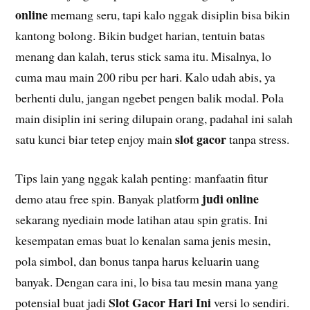
online
memang seru, tapi kalo nggak disiplin bisa bikin
kantong bolong. Bikin budget harian, tentuin batas
menang dan kalah, terus stick sama itu. Misalnya, lo
cuma mau main 200 ribu per hari. Kalo udah abis, ya
berhenti dulu, jangan ngebet pengen balik modal. Pola
main disiplin ini sering dilupain orang, padahal ini salah
slot gacor
satu kunci biar tetep enjoy main
tanpa stress.
Tips lain yang nggak kalah penting: manfaatin fitur
judi online
demo atau free spin. Banyak platform
sekarang nyediain mode latihan atau spin gratis. Ini
kesempatan emas buat lo kenalan sama jenis mesin,
pola simbol, dan bonus tanpa harus keluarin uang
banyak. Dengan cara ini, lo bisa tau mesin mana yang
Slot Gacor Hari Ini
potensial buat jadi
versi lo sendiri.