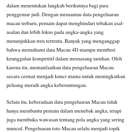
dalam menentukan langkah berikutnya bagi para
penggemar judi. Dengan memantau data pengeluaran
macau terbaru, pemain dapat menghindari tebakan asal-
asalan dan lebih fokus pada angka-angka yang
menunjukkan tren tertentu. Banyak yang menganggap
bahwa memahami data Macau 4D mampu memberi
keunggulan kompetitif dalam memasang taruhan. Oleh
karena itu, memanfaatkan data pengeluaran Macau
secara cermat menjadi kunci utama untuk meningkatkan
peluang meraih angka keberuntungan.
Selain itu, keberadaan data pengeluaran Macau tidak
hanya membantu pemain dalam menebak angka, tetapi
juga membuka wawasan tentang pola angka yang sering
muncul. Pengeluaran toto Macau selalu menjadi topik