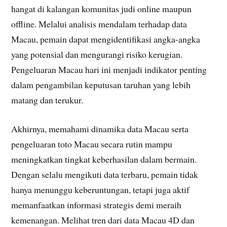
hangat di kalangan komunitas judi online maupun
offline. Melalui analisis mendalam terhadap data
Macau, pemain dapat mengidentifikasi angka-angka
yang potensial dan mengurangi risiko kerugian.
Pengeluaran Macau hari ini menjadi indikator penting
dalam pengambilan keputusan taruhan yang lebih
matang dan terukur.
Akhirnya, memahami dinamika data Macau serta
pengeluaran toto Macau secara rutin mampu
meningkatkan tingkat keberhasilan dalam bermain.
Dengan selalu mengikuti data terbaru, pemain tidak
hanya menunggu keberuntungan, tetapi juga aktif
memanfaatkan informasi strategis demi meraih
kemenangan. Melihat tren dari data Macau 4D dan