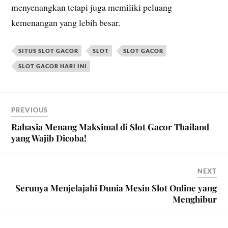
menyenangkan tetapi juga memiliki peluang
kemenangan yang lebih besar.
SITUS SLOT GACOR
SLOT
SLOT GACOR
SLOT GACOR HARI INI
PREVIOUS
Rahasia Menang Maksimal di Slot Gacor Thailand
yang Wajib Dicoba!
NEXT
Serunya Menjelajahi Dunia Mesin Slot Online yang
Menghibur