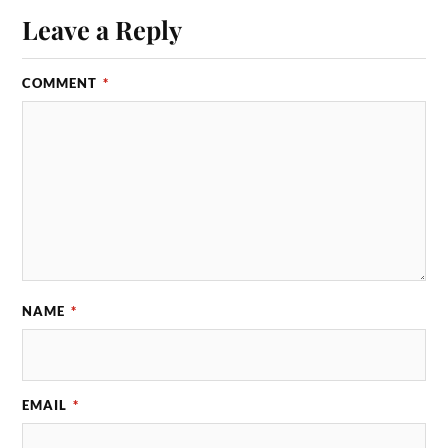
Leave a Reply
COMMENT
*
NAME
*
EMAIL
*