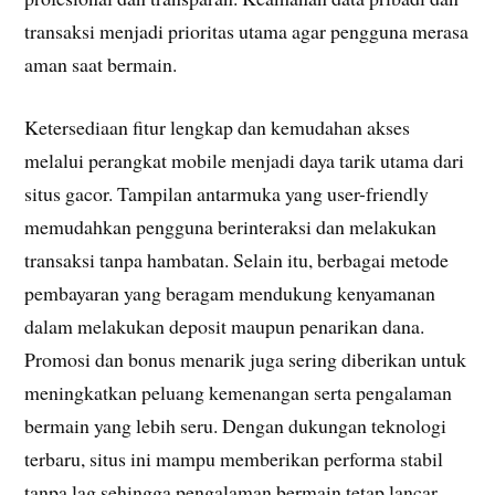
transaksi menjadi prioritas utama agar pengguna merasa
aman saat bermain.
Ketersediaan fitur lengkap dan kemudahan akses
melalui perangkat mobile menjadi daya tarik utama dari
situs gacor. Tampilan antarmuka yang user-friendly
memudahkan pengguna berinteraksi dan melakukan
transaksi tanpa hambatan. Selain itu, berbagai metode
pembayaran yang beragam mendukung kenyamanan
dalam melakukan deposit maupun penarikan dana.
Promosi dan bonus menarik juga sering diberikan untuk
meningkatkan peluang kemenangan serta pengalaman
bermain yang lebih seru. Dengan dukungan teknologi
terbaru, situs ini mampu memberikan performa stabil
tanpa lag sehingga pengalaman bermain tetap lancar.