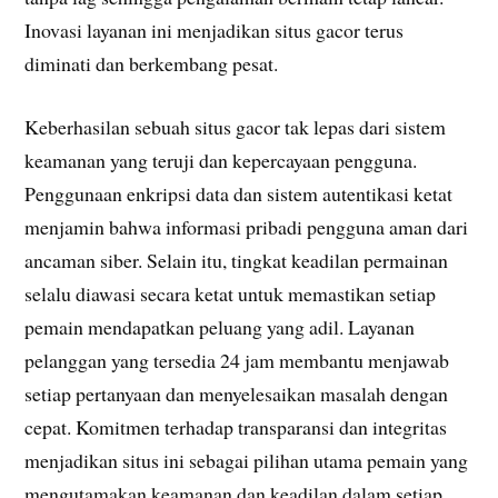
Inovasi layanan ini menjadikan situs gacor terus
diminati dan berkembang pesat.
Keberhasilan sebuah situs gacor tak lepas dari sistem
keamanan yang teruji dan kepercayaan pengguna.
Penggunaan enkripsi data dan sistem autentikasi ketat
menjamin bahwa informasi pribadi pengguna aman dari
ancaman siber. Selain itu, tingkat keadilan permainan
selalu diawasi secara ketat untuk memastikan setiap
pemain mendapatkan peluang yang adil. Layanan
pelanggan yang tersedia 24 jam membantu menjawab
setiap pertanyaan dan menyelesaikan masalah dengan
cepat. Komitmen terhadap transparansi dan integritas
menjadikan situs ini sebagai pilihan utama pemain yang
mengutamakan keamanan dan keadilan dalam setiap