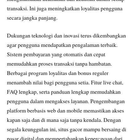
transaksi. Ini juga meningkatkan loyalitas pengguna
secara jangka panjang.
Dukungan teknologi dan inovasi terus dikembangkan
agar pengguna mendapatkan pengalaman terbaik.
Sistem pembayaran yang otomatis dan cepat
memudahkan proses transaksi tanpa hambatan.
Berbagai program loyalitas dan bonus reguler
menambah nilai bagi pengguna setia. Fitur live chat,
FAQ lengkap, serta panduan lengkap memudahkan
pengguna dalam mengakses layanan. Pengembangan
platform berbasis web dan mobile memastikan akses
kapan saja dan di mana saja tanpa kendala. Dengan
segala keunggulan ini, situs gacor mampu bersaing di
pasar digital dan mempertahankan kepercayaan dari