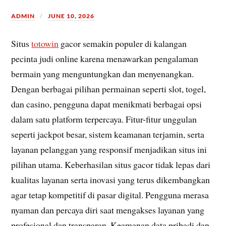
ADMIN
JUNE 10, 2026
Situs
totowin
gacor semakin populer di kalangan
pecinta judi online karena menawarkan pengalaman
bermain yang menguntungkan dan menyenangkan.
Dengan berbagai pilihan permainan seperti slot, togel,
dan casino, pengguna dapat menikmati berbagai opsi
dalam satu platform terpercaya. Fitur-fitur unggulan
seperti jackpot besar, sistem keamanan terjamin, serta
layanan pelanggan yang responsif menjadikan situs ini
pilihan utama. Keberhasilan situs gacor tidak lepas dari
kualitas layanan serta inovasi yang terus dikembangkan
agar tetap kompetitif di pasar digital. Pengguna merasa
nyaman dan percaya diri saat mengakses layanan yang
profesional dan transparan. Keamanan data pribadi dan