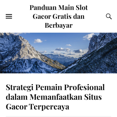
Panduan Main Slot
Gacor Gratis dan
Berbayar
Strategi Pemain Profesional
dalam Memanfaatkan Situs
Gacor Terpercaya