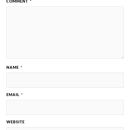
COMMENT
*
NAME
*
EMAIL
*
WEBSITE