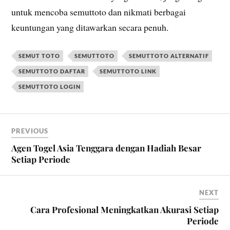
untuk mencoba semuttoto dan nikmati berbagai
keuntungan yang ditawarkan secara penuh.
SEMUT TOTO
SEMUTTOTO
SEMUTTOTO ALTERNATIF
SEMUTTOTO DAFTAR
SEMUTTOTO LINK
SEMUTTOTO LOGIN
PREVIOUS
Agen Togel Asia Tenggara dengan Hadiah Besar
Setiap Periode
NEXT
Cara Profesional Meningkatkan Akurasi Setiap
Periode