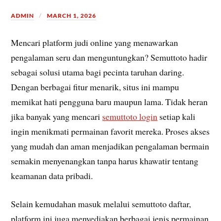
ADMIN
MARCH 1, 2026
Mencari platform judi online yang menawarkan
pengalaman seru dan menguntungkan? Semuttoto hadir
sebagai solusi utama bagi pecinta taruhan daring.
Dengan berbagai fitur menarik, situs ini mampu
memikat hati pengguna baru maupun lama. Tidak heran
jika banyak yang mencari
semuttoto login
setiap kali
ingin menikmati permainan favorit mereka. Proses akses
yang mudah dan aman menjadikan pengalaman bermain
semakin menyenangkan tanpa harus khawatir tentang
keamanan data pribadi.
Selain kemudahan masuk melalui semuttoto daftar,
platform ini juga menyediakan berbagai jenis permainan