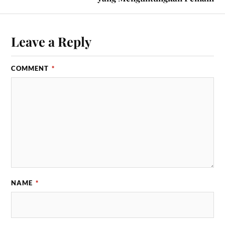
Leave a Reply
COMMENT
*
NAME
*