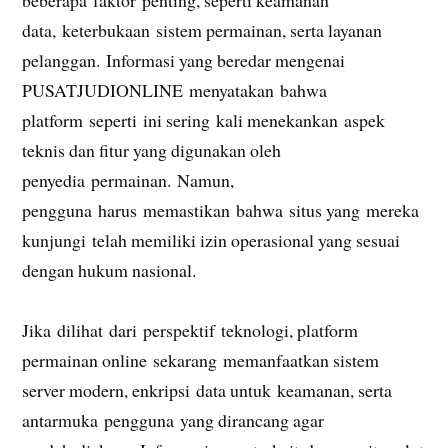
beberapa faktor penting, seperti keamanan
data, keterbukaan sistem permainan, serta layanan
pelanggan. Informasi yang beredar mengenai
PUSATJUDIONLINE menyatakan bahwa
platform seperti ini sering kali menekankan aspek
teknis dan fitur yang digunakan oleh
penyedia permainan. Namun,
pengguna harus memastikan bahwa situs yang mereka
kunjungi telah memiliki izin operasional yang sesuai
dengan hukum nasional.
Jika dilihat dari perspektif teknologi, platform
permainan online sekarang memanfaatkan sistem
server modern, enkripsi data untuk keamanan, serta
antarmuka pengguna yang dirancang agar