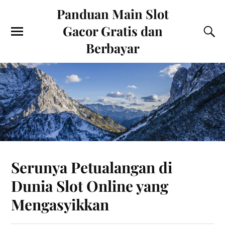
Panduan Main Slot
Gacor Gratis dan
Berbayar
Serunya Petualangan di
Dunia Slot Online yang
Mengasyikkan