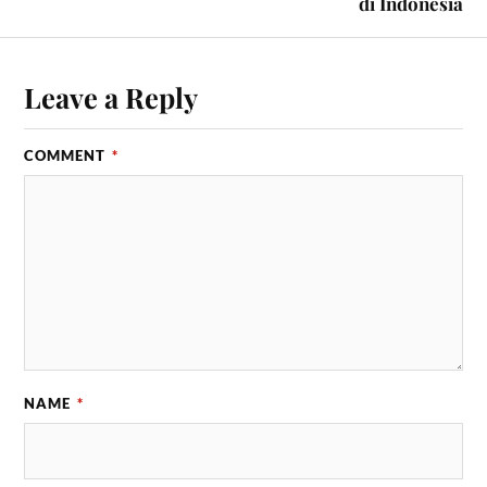
di Indonesia
Leave a Reply
COMMENT
*
NAME
*