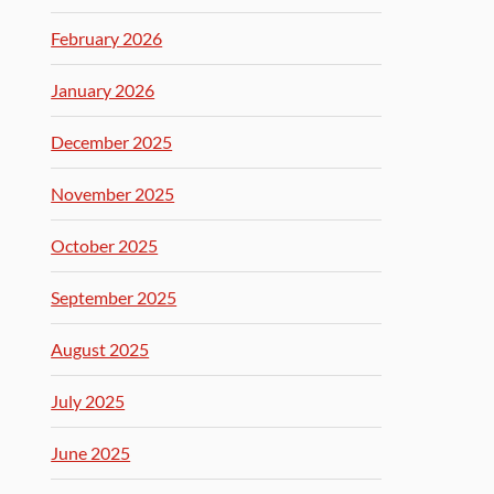
February 2026
January 2026
December 2025
November 2025
October 2025
September 2025
August 2025
July 2025
June 2025