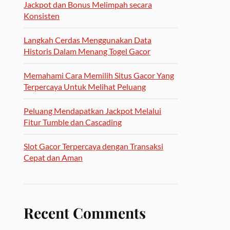
Jackpot dan Bonus Melimpah secara
Konsisten
Langkah Cerdas Menggunakan Data
Historis Dalam Menang Togel Gacor
Memahami Cara Memilih Situs Gacor Yang
Terpercaya Untuk Melihat Peluang
Peluang Mendapatkan Jackpot Melalui
Fitur Tumble dan Cascading
Slot Gacor Terpercaya dengan Transaksi
Cepat dan Aman
Recent Comments