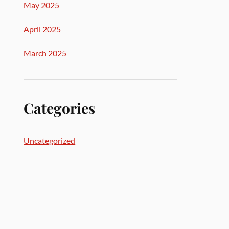
May 2025
April 2025
March 2025
Categories
Uncategorized