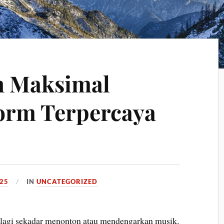
n Maksimal
orm Terpercaya
025
IN
UNCATEGORIZED
ak lagi sekadar menonton atau mendengarkan musik.