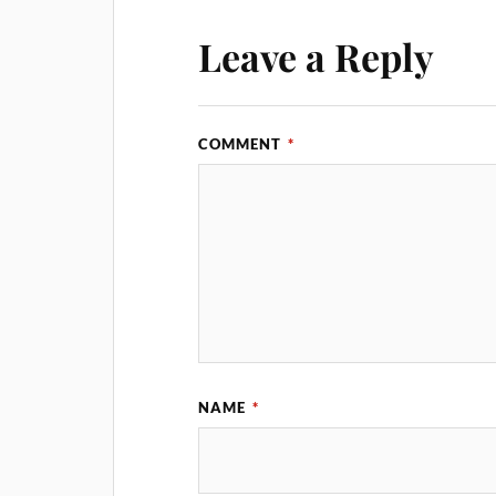
Leave a Reply
COMMENT
*
NAME
*