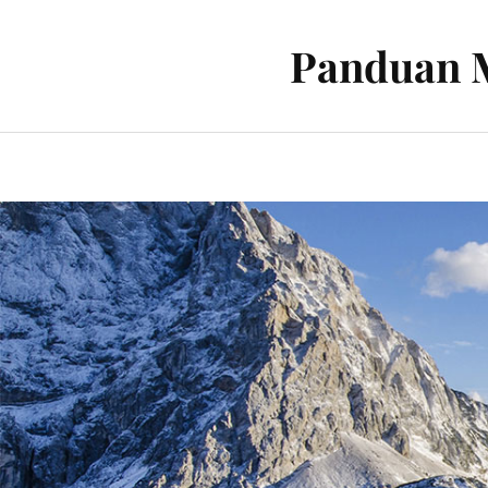
Panduan M