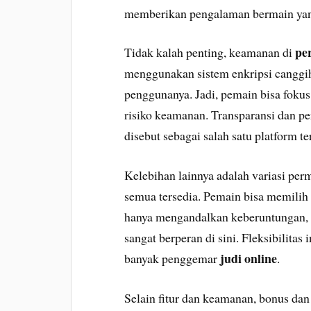
memberikan pengalaman bermain yan
pe
Tidak kalah penting, keamanan di
menggunakan sistem enkripsi canggih 
penggunanya. Jadi, pemain bisa foku
risiko keamanan. Transparansi dan 
disebut sebagai salah satu platform ter
Kelebihan lainnya adalah variasi perm
semua tersedia. Pemain bisa memilih 
hanya mengandalkan keberuntungan, 
sangat berperan di sini. Fleksibilitas
judi online
banyak penggemar
.
Selain fitur dan keamanan, bonus dan