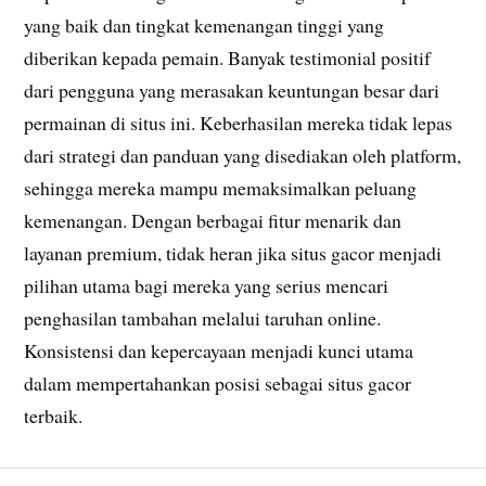
yang baik dan tingkat kemenangan tinggi yang
diberikan kepada pemain. Banyak testimonial positif
dari pengguna yang merasakan keuntungan besar dari
permainan di situs ini. Keberhasilan mereka tidak lepas
dari strategi dan panduan yang disediakan oleh platform,
sehingga mereka mampu memaksimalkan peluang
kemenangan. Dengan berbagai fitur menarik dan
layanan premium, tidak heran jika situs gacor menjadi
pilihan utama bagi mereka yang serius mencari
penghasilan tambahan melalui taruhan online.
Konsistensi dan kepercayaan menjadi kunci utama
dalam mempertahankan posisi sebagai situs gacor
terbaik.