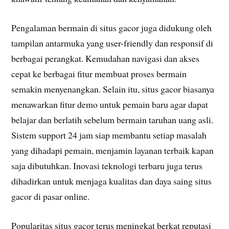
Pengalaman bermain di situs gacor juga didukung oleh
tampilan antarmuka yang user-friendly dan responsif di
berbagai perangkat. Kemudahan navigasi dan akses
cepat ke berbagai fitur membuat proses bermain
semakin menyenangkan. Selain itu, situs gacor biasanya
menawarkan fitur demo untuk pemain baru agar dapat
belajar dan berlatih sebelum bermain taruhan uang asli.
Sistem support 24 jam siap membantu setiap masalah
yang dihadapi pemain, menjamin layanan terbaik kapan
saja dibutuhkan. Inovasi teknologi terbaru juga terus
dihadirkan untuk menjaga kualitas dan daya saing situs
gacor di pasar online.
Popularitas situs gacor terus meningkat berkat reputasi