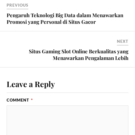
PREVIOUS
Pengaruh Teknologi Big Data dalam Menawarkan
Promosi yang Personal di Situs Gacor
NEXT
Situs Gaming Slot Online Berkualitas yang
Menawarkan Pengalaman Lebih
Leave a Reply
COMMENT
*