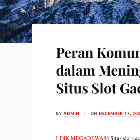
Peran Komun
dalam Menin
Situs Slot Ga
BY
ADMIN
ON
DECEMBER 17, 20
LINK MEGADEWA88
Situs slot ga