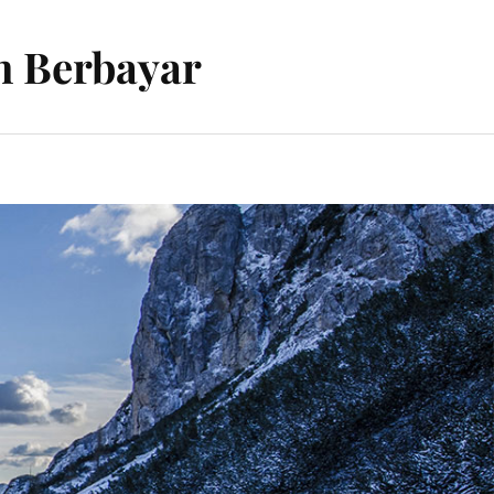
n Berbayar