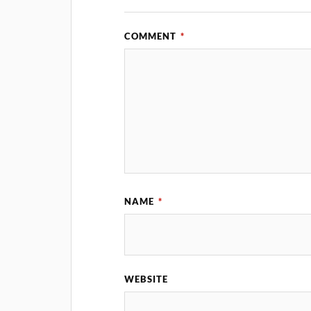
COMMENT
*
NAME
*
WEBSITE