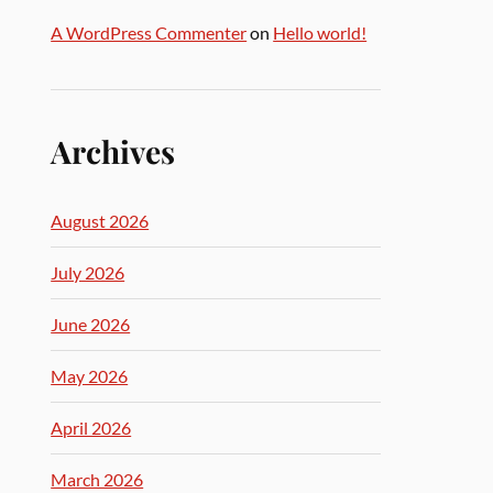
A WordPress Commenter
on
Hello world!
Archives
August 2026
July 2026
June 2026
May 2026
April 2026
March 2026