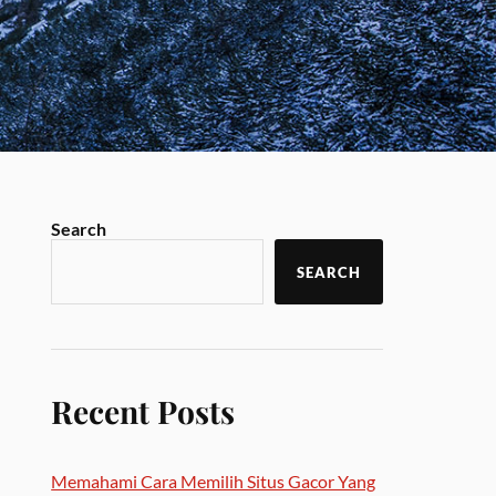
Search
SEARCH
Recent Posts
Memahami Cara Memilih Situs Gacor Yang