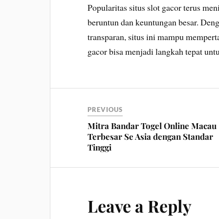
Popularitas situs slot gacor terus
beruntun dan keuntungan besar. Deng
transparan, situs ini mampu mempert
gacor bisa menjadi langkah tepat un
PREVIOUS
Mitra Bandar Togel Online Macau
Terbesar Se Asia dengan Standar
Tinggi
Leave a Reply