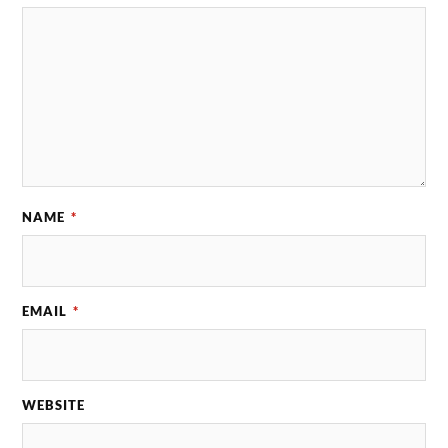
NAME
*
EMAIL
*
WEBSITE