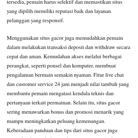
tersedia, pemain harus selektif dan memastikan situs
yang dipilih memiliki reputasi baik dan layanan
pelanggan yang responsif.
Menggunakan situs gacor juga memudahkan pemain
dalam melakukan transaksi deposit dan withdraw secara
cepat dan aman. Kemudahan akses melalui berbagai
perangkat, seperti ponsel dan komputer, membuat
pengalaman bermain semakin nyaman. Fitur live chat
dan customer service 24 jam menjadi nilai tambah yang
membantu pemain mengatasi kendala teknis dan
pertanyaan terkait permainan. Selain itu, situs gacor
sering menawarkan bonus dan promosi menarik yang
mampu meningkatkan peluang kemenangan.
Keberadaan panduan dan tips dari situs gacor juga