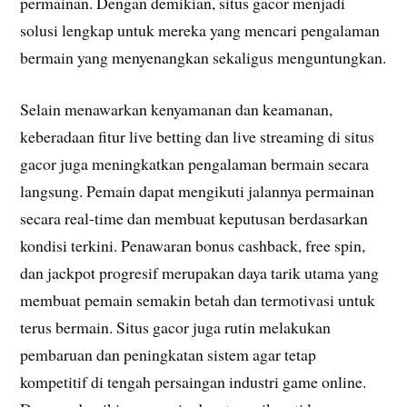
permainan. Dengan demikian, situs gacor menjadi
solusi lengkap untuk mereka yang mencari pengalaman
bermain yang menyenangkan sekaligus menguntungkan.
Selain menawarkan kenyamanan dan keamanan,
keberadaan fitur live betting dan live streaming di situs
gacor juga meningkatkan pengalaman bermain secara
langsung. Pemain dapat mengikuti jalannya permainan
secara real-time dan membuat keputusan berdasarkan
kondisi terkini. Penawaran bonus cashback, free spin,
dan jackpot progresif merupakan daya tarik utama yang
membuat pemain semakin betah dan termotivasi untuk
terus bermain. Situs gacor juga rutin melakukan
pembaruan dan peningkatan sistem agar tetap
kompetitif di tengah persaingan industri game online.