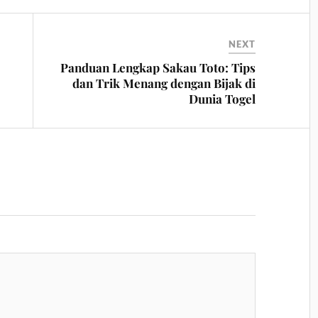
NEXT
Panduan Lengkap Sakau Toto: Tips
dan Trik Menang dengan Bijak di
Dunia Togel