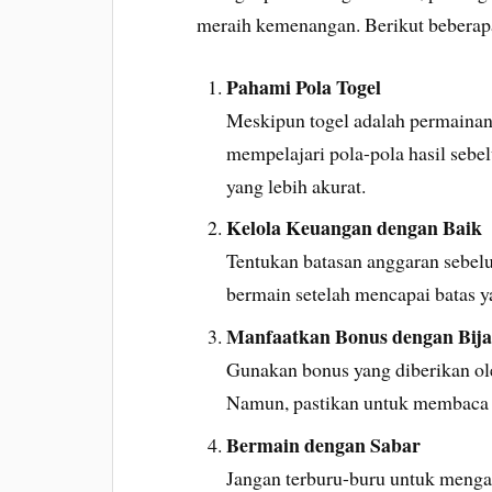
meraih kemenangan. Berikut beberapa
Pahami Pola Togel
Meskipun togel adalah permainan
mempelajari pola-pola hasil seb
yang lebih akurat.
Kelola Keuangan dengan Baik
Tentukan batasan anggaran sebelu
bermain setelah mencapai batas ya
Manfaatkan Bonus dengan Bij
Gunakan bonus yang diberikan o
Namun, pastikan untuk membaca s
Bermain dengan Sabar
Jangan terburu-buru untuk menga