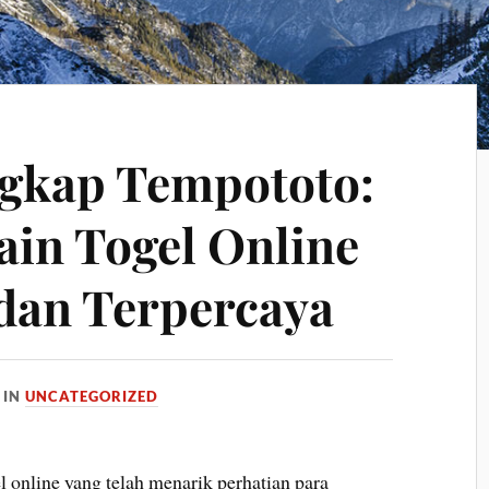
gkap Tempototo:
in Togel Online
dan Terpercaya
IN
UNCATEGORIZED
el online yang telah menarik perhatian para