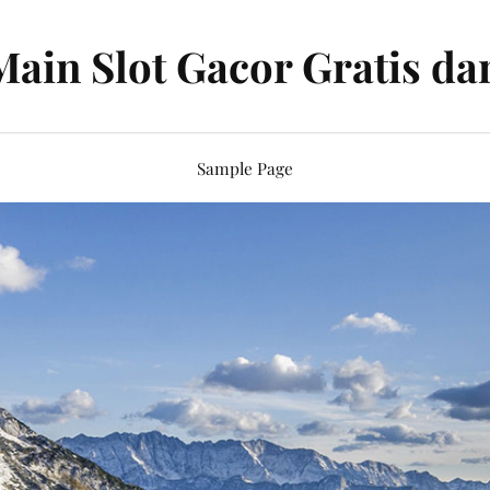
ain Slot Gacor Gratis da
Sample Page