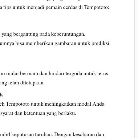
 tips untuk menjadi pemain cerdas di Tempototo:
 yang bergantung pada keberuntungan,
elumnya bisa memberikan gambaran untuk prediksi
m mulai bermain dan hindari tergoda untuk terus
ng telah ditetapkan.
ak
leh Tempototo untuk meningkatkan modal Anda.
yarat dan ketentuan yang berlaku.
mbil keputusan taruhan. Dengan kesabaran dan