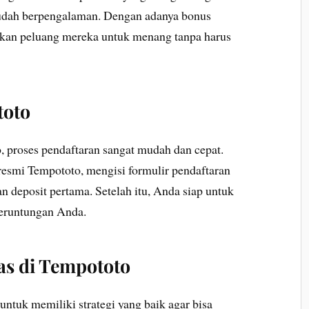
udah berpengalaman. Dengan adanya bonus
tkan peluang mereka untuk menang tanpa harus
toto
, proses pendaftaran sangat mudah dan cepat.
resmi Tempototo, mengisi formulir pendaftaran
n deposit pertama. Setelah itu, Anda siap untuk
eruntungan Anda.
as di Tempototo
untuk memiliki strategi yang baik agar bisa