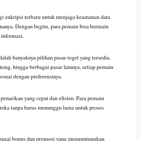
 enkripsi terbaru untuk menjaga keamanan data
unanya. Dengan begitu, para pemain bisa bermain
 informasi.
dalah banyaknya pilihan pasar togel yang tersedia.
kong, hingga berbagai pasar lainnya, setiap pemain
esuai dengan preferensinya.
penarikan yang cepat dan efisien. Para pemain
eka tanpa harus menunggu lama untuk proses
bagai bonus dan promosi yang menguntungkan