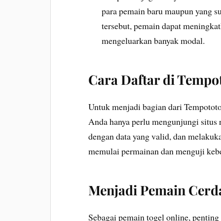
para pemain baru maupun yang s
tersebut, pemain dapat meningka
mengeluarkan banyak modal.
Cara Daftar di Tempo
Untuk menjadi bagian dari Tempototo
Anda hanya perlu mengunjungi situs 
dengan data yang valid, dan melakuka
memulai permainan dan menguji keb
Menjadi Pemain Cerd
Sebagai pemain togel online, penting 