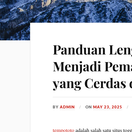
Panduan Len
Menjadi Pema
yang Cerdas 
BY
ADMIN
ON
MAY 23, 2025
tempototo
adalah salah satu situs tog