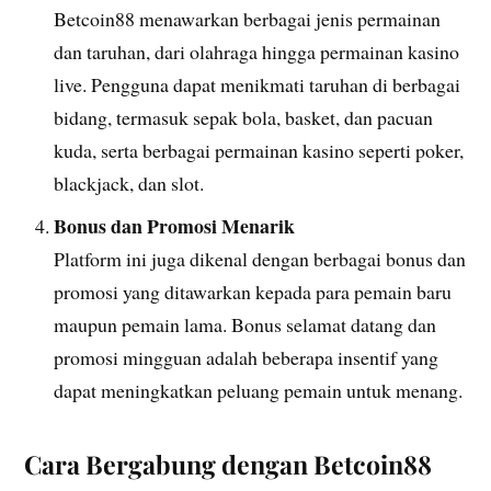
Betcoin88 menawarkan berbagai jenis permainan
dan taruhan, dari olahraga hingga permainan kasino
live. Pengguna dapat menikmati taruhan di berbagai
bidang, termasuk sepak bola, basket, dan pacuan
kuda, serta berbagai permainan kasino seperti poker,
blackjack, dan slot.
Bonus dan Promosi Menarik
Platform ini juga dikenal dengan berbagai bonus dan
promosi yang ditawarkan kepada para pemain baru
maupun pemain lama. Bonus selamat datang dan
promosi mingguan adalah beberapa insentif yang
dapat meningkatkan peluang pemain untuk menang.
Cara Bergabung dengan Betcoin88