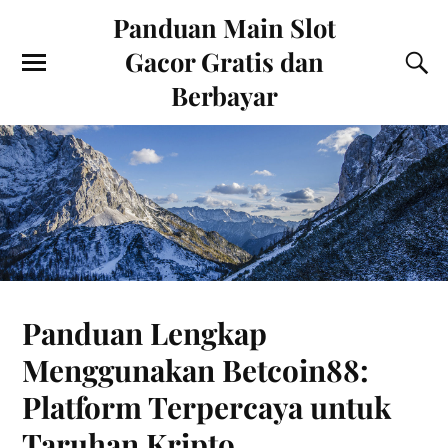
Panduan Main Slot
Gacor Gratis dan
Berbayar
Panduan Lengkap
Menggunakan Betcoin88:
Platform Terpercaya untuk
Taruhan Kripto