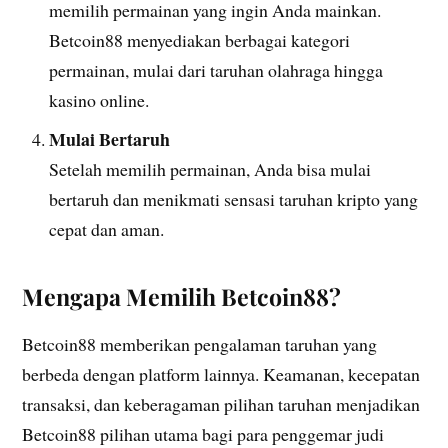
memilih permainan yang ingin Anda mainkan.
Betcoin88 menyediakan berbagai kategori
permainan, mulai dari taruhan olahraga hingga
kasino online.
Mulai Bertaruh
Setelah memilih permainan, Anda bisa mulai
bertaruh dan menikmati sensasi taruhan kripto yang
cepat dan aman.
Mengapa Memilih Betcoin88?
Betcoin88 memberikan pengalaman taruhan yang
berbeda dengan platform lainnya. Keamanan, kecepatan
transaksi, dan keberagaman pilihan taruhan menjadikan
Betcoin88 pilihan utama bagi para penggemar judi