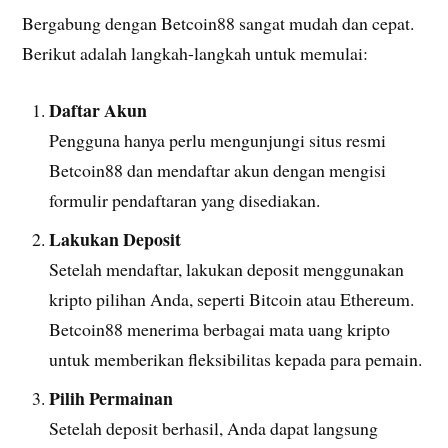
Bergabung dengan Betcoin88 sangat mudah dan cepat.
Berikut adalah langkah-langkah untuk memulai:
Daftar Akun
Pengguna hanya perlu mengunjungi situs resmi
Betcoin88 dan mendaftar akun dengan mengisi
formulir pendaftaran yang disediakan.
Lakukan Deposit
Setelah mendaftar, lakukan deposit menggunakan
kripto pilihan Anda, seperti Bitcoin atau Ethereum.
Betcoin88 menerima berbagai mata uang kripto
untuk memberikan fleksibilitas kepada para pemain.
Pilih Permainan
Setelah deposit berhasil, Anda dapat langsung