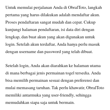
Untuk memulai perjalanan Anda di ObralToto, langkah
pertama yang harus dilakukan adalah mendaftar akun.
Proses pendaftaran sangat mudah dan cepat. Cukup
kunjungi halaman pendaftaran, isi data diri dengan
lengkap, dan buat akun yang akan digunakan untuk
login. Setelah akun terdaftar, Anda hanya perlu masuk
dengan username dan password yang telah dibuat.
Setelah login, Anda akan diarahkan ke halaman utama
di mana berbagai jenis permainan togel tersedia. Anda
bisa memilih permainan sesuai dengan preferensi dan
mulai memasang taruhan. Tak perlu khawatir, ObralToto
memiliki antarmuka yang user-friendly, sehingga
memudahkan siapa saja untuk bermain.