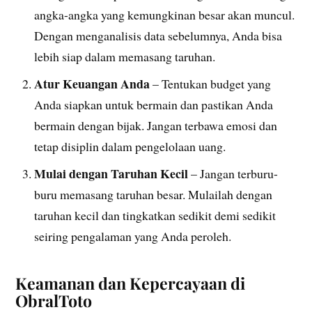
angka-angka yang kemungkinan besar akan muncul.
Dengan menganalisis data sebelumnya, Anda bisa
lebih siap dalam memasang taruhan.
Atur Keuangan Anda
– Tentukan budget yang
Anda siapkan untuk bermain dan pastikan Anda
bermain dengan bijak. Jangan terbawa emosi dan
tetap disiplin dalam pengelolaan uang.
Mulai dengan Taruhan Kecil
– Jangan terburu-
buru memasang taruhan besar. Mulailah dengan
taruhan kecil dan tingkatkan sedikit demi sedikit
seiring pengalaman yang Anda peroleh.
Keamanan dan Kepercayaan di
ObralToto