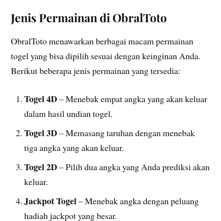
Jenis Permainan di ObralToto
ObralToto menawarkan berbagai macam permainan
togel yang bisa dipilih sesuai dengan keinginan Anda.
Berikut beberapa jenis permainan yang tersedia:
Togel 4D
– Menebak empat angka yang akan keluar
dalam hasil undian togel.
Togel 3D
– Memasang taruhan dengan menebak
tiga angka yang akan keluar.
Togel 2D
– Pilih dua angka yang Anda prediksi akan
keluar.
Jackpot Togel
– Menebak angka dengan peluang
hadiah jackpot yang besar.