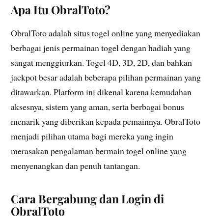
Apa Itu ObralToto?
ObralToto adalah situs togel online yang menyediakan
berbagai jenis permainan togel dengan hadiah yang
sangat menggiurkan. Togel 4D, 3D, 2D, dan bahkan
jackpot besar adalah beberapa pilihan permainan yang
ditawarkan. Platform ini dikenal karena kemudahan
aksesnya, sistem yang aman, serta berbagai bonus
menarik yang diberikan kepada pemainnya. ObralToto
menjadi pilihan utama bagi mereka yang ingin
merasakan pengalaman bermain togel online yang
menyenangkan dan penuh tantangan.
Cara Bergabung dan Login di
ObralToto