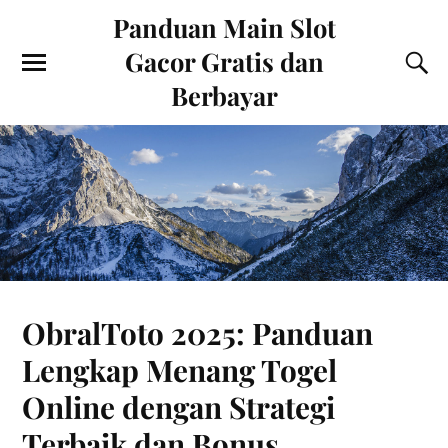
Panduan Main Slot
Gacor Gratis dan
Berbayar
ObralToto 2025: Panduan
Lengkap Menang Togel
Online dengan Strategi
Terbaik dan Bonus