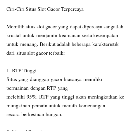
Ciri-Ciri Situs Slot Gacor Terpercaya
Memilih situs slot gacor yang dapat dipercaya sangatlah
krusial untuk menjamin keamanan serta kesempatan
untuk menang. Berikut adalah beberapa karakteristik
dari situs slot gacor terbaik:
1. RTP Tinggi
Situs yang dianggap gacor biasanya memiliki
permainan dengan RTP yang
melebihi 95%. RTP yang tinggi akan meningkatkan ke
mungkinan pemain untuk meraih kemenangan
secara berkesinambungan.