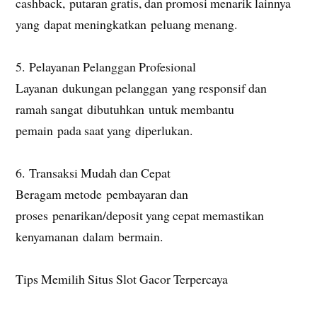
cashback, putaran gratis, dan promosi menarik lainnya
yang dapat meningkatkan peluang menang.
5. Pelayanan Pelanggan Profesional
Layanan dukungan pelanggan yang responsif dan
ramah sangat dibutuhkan untuk membantu
pemain pada saat yang diperlukan.
6. Transaksi Mudah dan Cepat
Beragam metode pembayaran dan
proses penarikan/deposit yang cepat memastikan
kenyamanan dalam bermain.
Tips Memilih Situs Slot Gacor Terpercaya