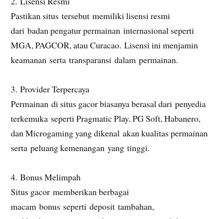
2. Lisensi Resmi
Pastikan situs tersebut memiliki lisensi resmi
dari badan pengatur permainan internasional seperti
MGA, PAGCOR, atau Curacao. Lisensi ini menjamin
keamanan serta transparansi dalam permainan.
3. Provider Terpercaya
Permainan di situs gacor biasanya berasal dari penyedia
terkemuka seperti Pragmatic Play, PG Soft, Habanero,
dan Microgaming yang dikenal akan kualitas permainan
serta peluang kemenangan yang tinggi.
4. Bonus Melimpah
Situs gacor memberikan berbagai
macam bonus seperti deposit tambahan,