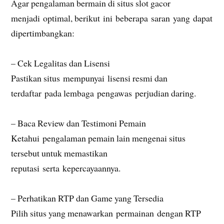
Agar pengalaman bermain di situs slot gacor
menjadi optimal, berikut ini beberapa saran yang dapat
dipertimbangkan:
– Cek Legalitas dan Lisensi
Pastikan situs mempunyai lisensi resmi dan
terdaftar pada lembaga pengawas perjudian daring.
– Baca Review dan Testimoni Pemain
Ketahui pengalaman pemain lain mengenai situs
tersebut untuk memastikan
reputasi serta kepercayaannya.
– Perhatikan RTP dan Game yang Tersedia
Pilih situs yang menawarkan permainan dengan RTP