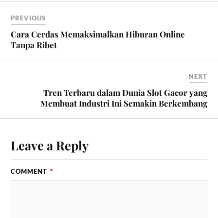
PREVIOUS
Cara Cerdas Memaksimalkan Hiburan Online
Tanpa Ribet
NEXT
Tren Terbaru dalam Dunia Slot Gacor yang
Membuat Industri Ini Semakin Berkembang
Leave a Reply
COMMENT
*