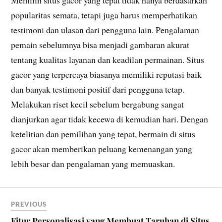
popularitas semata, tetapi juga harus memperhatikan
testimoni dan ulasan dari pengguna lain. Pengalaman
pemain sebelumnya bisa menjadi gambaran akurat
tentang kualitas layanan dan keadilan permainan. Situs
gacor yang terpercaya biasanya memiliki reputasi baik
dan banyak testimoni positif dari pengguna tetap.
Melakukan riset kecil sebelum bergabung sangat
dianjurkan agar tidak kecewa di kemudian hari. Dengan
ketelitian dan pemilihan yang tepat, bermain di situs
gacor akan memberikan peluang kemenangan yang
lebih besar dan pengalaman yang memuaskan.
PREVIOUS
Fitur Personalisasi yang Membuat Taruhan di Situs