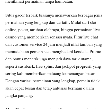
menikmati permainan tanpa hambatan.
Situs gacor terbaik biasanya menawarkan berbagai jenis
permainan yang lengkap dan variatif. Mulai dari slot
online, poker, taruhan olahraga, hingga permainan live
casino yang memberikan sensasi nyata. Fitur live chat
dan customer service 24 jam menjadi nilai tambah yang
memudahkan pemain saat menghadapi kendala. Promo
dan bonus menarik juga menjadi daya tarik utama,
seperti cashback, free spins, dan jackpot progresif yang
sering kali memberikan peluang kemenangan besar.
Dengan variasi permainan yang lengkap, pemain tidak
akan cepat bosan dan tetap antusias bermain dalam
jangka panjang.
Memilih situs gacor yang tepat tidak hanya berdasarkan