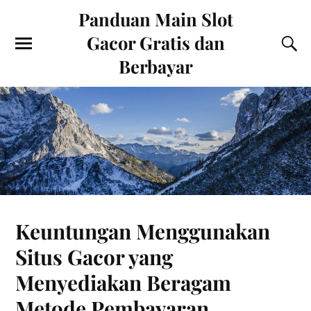
Panduan Main Slot
Gacor Gratis dan
Berbayar
Keuntungan Menggunakan
Situs Gacor yang
Menyediakan Beragam
Metode Pembayaran