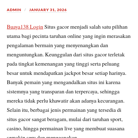
ADMIN
JANUARY 31, 2026
Buaya138 Login
Situs gacor menjadi salah satu pilihan
utama bagi pecinta taruhan online yang ingin merasakan
pengalaman bermain yang menyenangkan dan
menguntungkan. Keunggulan dari situs gacor terletak
pada tingkat kemenangan yang tinggi serta peluang
besar untuk mendapatkan jackpot besar setiap harinya.
Banyak pemain yang mengandalkan situs ini karena
sistemnya yang transparan dan terpercaya, sehingga
mereka tidak perlu khawatir akan adanya kecurangan.
Selain itu, berbagai jenis permainan yang tersedia di
situs gacor sangat beragam, mulai dari taruhan sport,
casino, hingga permainan live yang membuat suasana
semakin seru dan menegangkan.