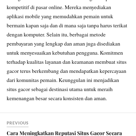
kompetitif di pasar online. Mereka menyediakan
aplikasi mobile yang memudahkan pemain untuk
bermain kapan saja dan di mana saja tanpa harus terikat
dengan komputer. Selain itu, berbagai metode
pembayaran yang lengkap dan aman juga disediakan
untuk menyesuaikan kebutuhan pengguna. Komitmen
terhadap kualitas layanan dan keamanan membuat situs
gacor terus berkembang dan mendapatkan kepercayaan
dari komunitas pemain. Keunggulan ini menjadikan
situs gacor sebagai destinasi utama untuk meraih
kemenangan besar secara konsisten dan aman.
PREVIOUS
Cara Meningkatkan Reputasi Situs Gacor Secara