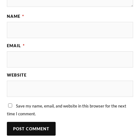
NAME
*
EMAIL
*
WEBSITE
Save my name, email, and website in this browser for the next
time I comment.