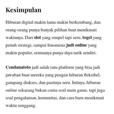
Kesimpulan
Hiburan digital makin lama makin berkembang, dan
orang-orang punya banyak pilihan buat menikmati
slot
togel
waktunya. Dari
yang simpel tapi seru,
yang
judi online
penuh strategi, sampai fenomena
yang
makin populer, semuanya punya daya tarik sendiri.
Cendanatoto
jadi salah satu platform yang bisa jadi
jawaban buat mereka yang pengen hiburan fleksibel,
gampang diakses, dan pastinya seru. Intinya, hiburan
online sekarang bukan cuma soal main game, tapi juga
soal pengalaman, komunitas, dan cara baru menikmati
waktu senggang.