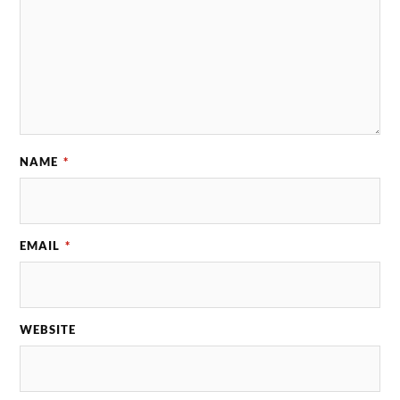
NAME
*
EMAIL
*
WEBSITE