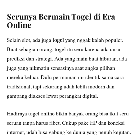
Serunya Bermain Togel di Era
Online
togel
Selain slot, ada juga
yang nggak kalah populer.
Buat sebagian orang, togel itu seru karena ada unsur
prediksi dan strategi. Ada yang main buat hiburan, ada
juga yang nikmatin sensasinya saat angka pilihan
mereka keluar. Dulu permainan ini identik sama cara
tradisional, tapi sekarang udah lebih modern dan
gampang diakses lewat perangkat digital.
Hadirnya togel online bikin banyak orang bisa ikut seru-
seruan tanpa harus ribet. Cukup pake HP dan koneksi
internet, udah bisa gabung ke dunia yang penuh kejutan.