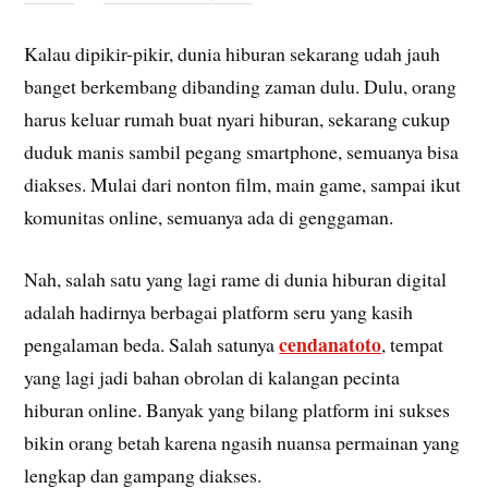
Kalau dipikir-pikir, dunia hiburan sekarang udah jauh
banget berkembang dibanding zaman dulu. Dulu, orang
harus keluar rumah buat nyari hiburan, sekarang cukup
duduk manis sambil pegang smartphone, semuanya bisa
diakses. Mulai dari nonton film, main game, sampai ikut
komunitas online, semuanya ada di genggaman.
Nah, salah satu yang lagi rame di dunia hiburan digital
adalah hadirnya berbagai platform seru yang kasih
cendanatoto
pengalaman beda. Salah satunya
, tempat
yang lagi jadi bahan obrolan di kalangan pecinta
hiburan online. Banyak yang bilang platform ini sukses
bikin orang betah karena ngasih nuansa permainan yang
lengkap dan gampang diakses.