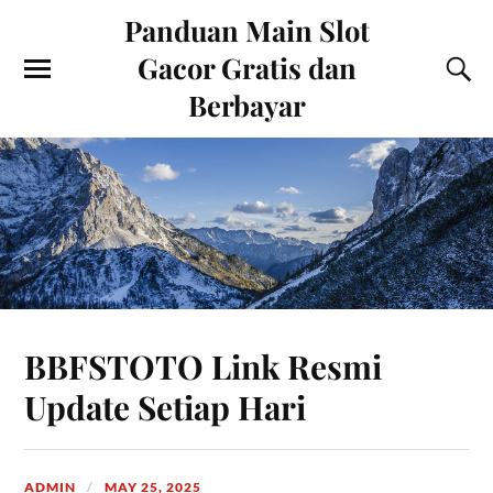
Panduan Main Slot
Gacor Gratis dan
Berbayar
BBFSTOTO Link Resmi
Update Setiap Hari
ADMIN
MAY 25, 2025