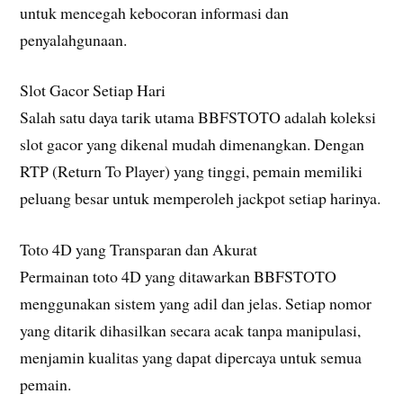
untuk mencegah kebocoran informasi dan
penyalahgunaan.
Slot Gacor Setiap Hari
Salah satu daya tarik utama BBFSTOTO adalah koleksi
slot gacor yang dikenal mudah dimenangkan. Dengan
RTP (Return To Player) yang tinggi, pemain memiliki
peluang besar untuk memperoleh jackpot setiap harinya.
Toto 4D yang Transparan dan Akurat
Permainan toto 4D yang ditawarkan BBFSTOTO
menggunakan sistem yang adil dan jelas. Setiap nomor
yang ditarik dihasilkan secara acak tanpa manipulasi,
menjamin kualitas yang dapat dipercaya untuk semua
pemain.