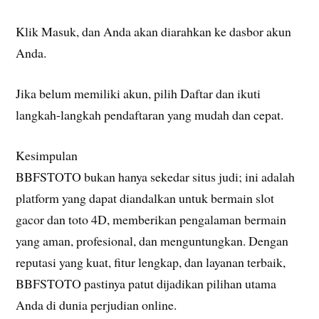
Klik Masuk, dan Anda akan diarahkan ke dasbor akun
Anda.
Jika belum memiliki akun, pilih Daftar dan ikuti
langkah-langkah pendaftaran yang mudah dan cepat.
Kesimpulan
BBFSTOTO bukan hanya sekedar situs judi; ini adalah
platform yang dapat diandalkan untuk bermain slot
gacor dan toto 4D, memberikan pengalaman bermain
yang aman, profesional, dan menguntungkan. Dengan
reputasi yang kuat, fitur lengkap, dan layanan terbaik,
BBFSTOTO pastinya patut dijadikan pilihan utama
Anda di dunia perjudian online.