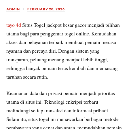
ADMIN
FEBRUARY 20, 2026
tayo 4d
Situs Togel jackpot besar gacor menjadi pilihan
utama bagi para penggemar togel online. Kemudahan
akses dan pelayanan terbaik membuat pemain merasa
nyaman dan percaya diri. Dengan sistem yang
transparan, peluang menang menjadi lebih tinggi,
sehingga banyak pemain terus kembali dan memasang
taruhan secara rutin.
Keamanan data dan privasi pemain menjadi prioritas
utama di situs ini. Teknologi enkripsi terbaru
melindungi setiap transaksi dan informasi pribadi.
Selain itu, situs togel ini menawarkan berbagai metode
pembayaran yang cepat dan aman, memudahkan pemain