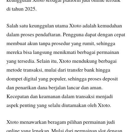
di tahun 2025.
Salah satu keunggulan utama Xtoto adalah kemudahan
dalam proses pendaftaran. Pengguna dapat dengan cepat
membuat akun tanpa prosedur yang rumit, sehingga
mereka bisa langsung menikmati berbagai permainan
yang tersedia. Selain itu, Xtoto mendukung berbagai
metode transaksi, mulai dari transfer bank hingga
dompet digital yang populer, sehingga proses deposit
dan penarikan dana berjalan lancar dan aman.
Kecepatan dan keamanan dalam transaksi menjadi
aspek penting yang selalu diutamakan oleh Xtoto.
Xtoto menawarkan beragam pilihan permainan judi
online yang lengkap. Mulai dari permainan slot dengan