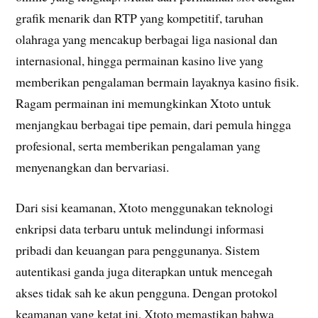
grafik menarik dan RTP yang kompetitif, taruhan
olahraga yang mencakup berbagai liga nasional dan
internasional, hingga permainan kasino live yang
memberikan pengalaman bermain layaknya kasino fisik.
Ragam permainan ini memungkinkan Xtoto untuk
menjangkau berbagai tipe pemain, dari pemula hingga
profesional, serta memberikan pengalaman yang
menyenangkan dan bervariasi.
Dari sisi keamanan, Xtoto menggunakan teknologi
enkripsi data terbaru untuk melindungi informasi
pribadi dan keuangan para penggunanya. Sistem
autentikasi ganda juga diterapkan untuk mencegah
akses tidak sah ke akun pengguna. Dengan protokol
keamanan yang ketat ini, Xtoto memastikan bahwa