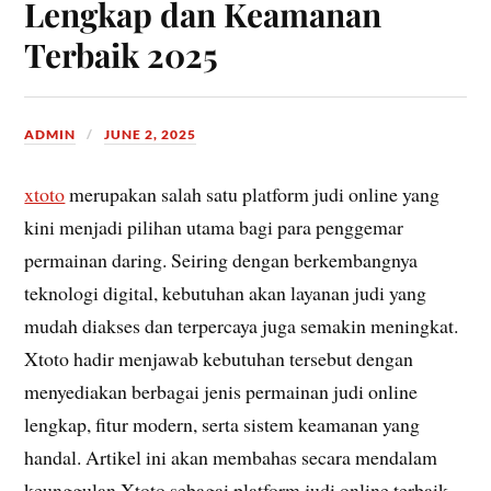
Lengkap dan Keamanan
Terbaik 2025
ADMIN
JUNE 2, 2025
xtoto
merupakan salah satu platform judi online yang
kini menjadi pilihan utama bagi para penggemar
permainan daring. Seiring dengan berkembangnya
teknologi digital, kebutuhan akan layanan judi yang
mudah diakses dan terpercaya juga semakin meningkat.
Xtoto hadir menjawab kebutuhan tersebut dengan
menyediakan berbagai jenis permainan judi online
lengkap, fitur modern, serta sistem keamanan yang
handal. Artikel ini akan membahas secara mendalam
keunggulan Xtoto sebagai platform judi online terbaik