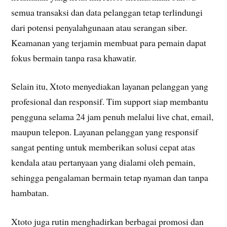
semua transaksi dan data pelanggan tetap terlindungi
dari potensi penyalahgunaan atau serangan siber.
Keamanan yang terjamin membuat para pemain dapat
fokus bermain tanpa rasa khawatir.
Selain itu, Xtoto menyediakan layanan pelanggan yang
profesional dan responsif. Tim support siap membantu
pengguna selama 24 jam penuh melalui live chat, email,
maupun telepon. Layanan pelanggan yang responsif
sangat penting untuk memberikan solusi cepat atas
kendala atau pertanyaan yang dialami oleh pemain,
sehingga pengalaman bermain tetap nyaman dan tanpa
hambatan.
Xtoto juga rutin menghadirkan berbagai promosi dan