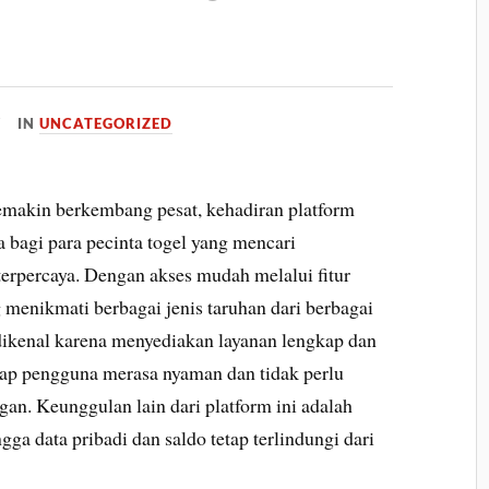
IN
UNCATEGORIZED
emakin berkembang pesat, kehadiran platform
a bagi para pecinta togel yang mencari
rpercaya. Dengan akses mudah melalui fitur
 menikmati berbagai jenis taruhan dari berbagai
i dikenal karena menyediakan layanan lengkap dan
tiap pengguna merasa nyaman dan tidak perlu
an. Keunggulan lain dari platform ini adalah
ga data pribadi dan saldo tetap terlindungi dari