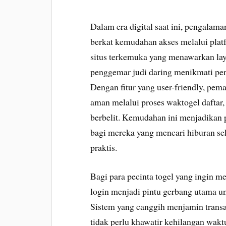
Dalam era digital saat ini, pengalam
berkat kemudahan akses melalui platf
situs terkemuka yang menawarkan la
penggemar judi daring menikmati perm
Dengan fitur yang user-friendly, pem
aman melalui proses waktogel daftar
berbelit. Kemudahan ini menjadikan 
bagi mereka yang mencari hiburan se
praktis.
Bagi para pecinta togel yang ingin 
login menjadi pintu gerbang utama u
Sistem yang canggih menjamin transa
tidak perlu khawatir kehilangan wak