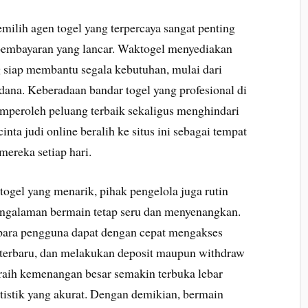
milih agen togel yang terpercaya sangat penting
embayaran yang lancar. Waktogel menyediakan
g siap membantu segala kebutuhan, mulai dari
dana. Keberadaan bandar togel yang profesional di
peroleh peluang terbaik sekaligus menghindari
nta judi online beralih ke situs ini sebagai tempat
ereka setiap hari.
ogel yang menarik, pihak pengelola juga rutin
pengalaman bermain tetap seru dan menyenangkan.
, para pengguna dapat dengan cepat mengakses
n terbaru, dan melakukan deposit maupun withdraw
raih kemenangan besar semakin terbuka lebar
tatistik yang akurat. Dengan demikian, bermain