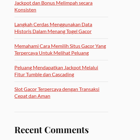
Jackpot dan Bonus Melimpah secara
Konsisten
Langkah Cerdas Menggunakan Data
Historis Dalam Menang Togel Gacor
Memahami Cara Memilih Situs Gacor Yang
Terpercaya Untuk Melihat Peluang
Peluang Mendapatkan Jackpot Melalui
Fitur Tumble dan Cascading
Slot Gacor Terpercaya dengan Transaksi
Cepat dan Aman
Recent Comments