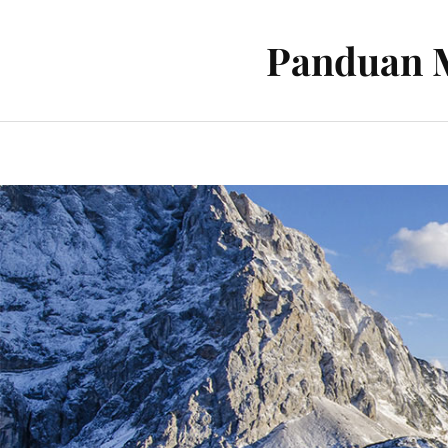
Panduan M