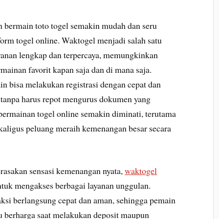
an bermain toto togel semakin mudah dan seru
orm togel online. Waktogel menjadi salah satu
yanan lengkap dan terpercaya, memungkinkan
ainan favorit kapan saja dan di mana saja.
ain bisa melakukan registrasi dengan cepat dan
, tanpa harus repot mengurus dokumen yang
permainan togel online semakin diminati, terutama
kaligus peluang meraih kemenangan besar secara
merasakan sensasi kemenangan nyata,
waktogel
ntuk mengakses berbagai layanan unggulan.
ksi berlangsung cepat dan aman, sehingga pemain
tu berharga saat melakukan deposit maupun