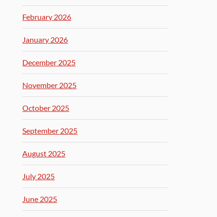
February 2026
January 2026
December 2025
November 2025
October 2025
September 2025
August 2025
July 2025
June 2025