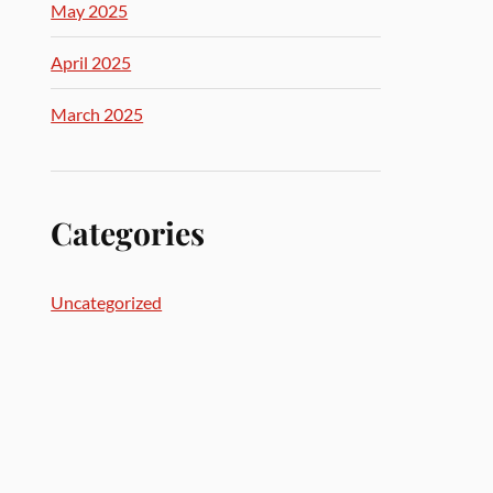
May 2025
April 2025
March 2025
Categories
Uncategorized