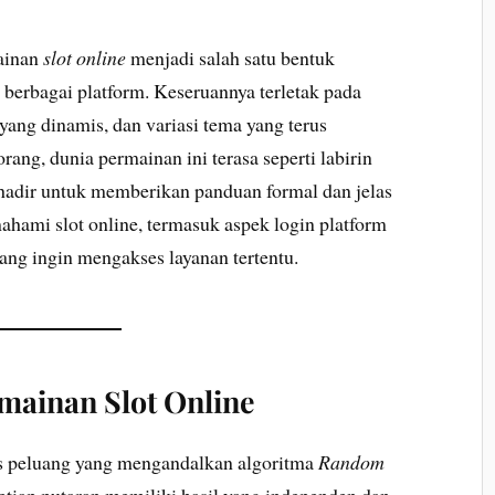
mainan
slot online
menjadi salah satu bentuk
i berbagai platform. Keseruannya terletak pada
ang dinamis, dan variasi tema yang terus
ang, dunia permainan ini terasa seperti labirin
 hadir untuk memberikan panduan formal dan jelas
ami slot online, termasuk aspek login platform
ng ingin mengakses layanan tertentu.
ainan Slot Online
is peluang yang mengandalkan algoritma
Random