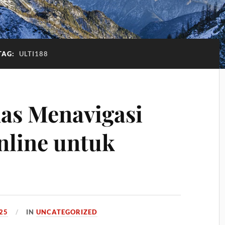
TAG:
ULTI188
das Menavigasi
nline untuk
25
IN
UNCATEGORIZED