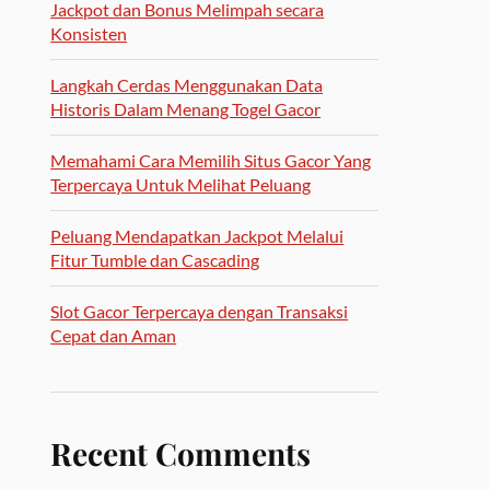
Jackpot dan Bonus Melimpah secara
Konsisten
Langkah Cerdas Menggunakan Data
Historis Dalam Menang Togel Gacor
Memahami Cara Memilih Situs Gacor Yang
Terpercaya Untuk Melihat Peluang
Peluang Mendapatkan Jackpot Melalui
Fitur Tumble dan Cascading
Slot Gacor Terpercaya dengan Transaksi
Cepat dan Aman
Recent Comments