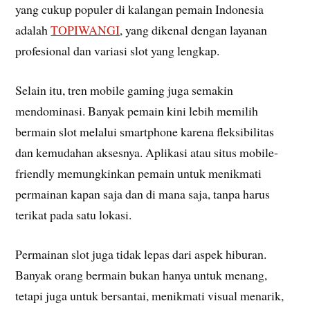
yang cukup populer di kalangan pemain Indonesia
adalah
TOPIWANGI
, yang dikenal dengan layanan
profesional dan variasi slot yang lengkap.
Selain itu, tren mobile gaming juga semakin
mendominasi. Banyak pemain kini lebih memilih
bermain slot melalui smartphone karena fleksibilitas
dan kemudahan aksesnya. Aplikasi atau situs mobile-
friendly memungkinkan pemain untuk menikmati
permainan kapan saja dan di mana saja, tanpa harus
terikat pada satu lokasi.
Permainan slot juga tidak lepas dari aspek hiburan.
Banyak orang bermain bukan hanya untuk menang,
tetapi juga untuk bersantai, menikmati visual menarik,