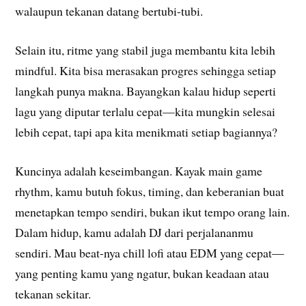
walaupun tekanan datang bertubi-tubi.
Selain itu, ritme yang stabil juga membantu kita lebih
mindful. Kita bisa merasakan progres sehingga setiap
langkah punya makna. Bayangkan kalau hidup seperti
lagu yang diputar terlalu cepat—kita mungkin selesai
lebih cepat, tapi apa kita menikmati setiap bagiannya?
Kuncinya adalah keseimbangan. Kayak main game
rhythm, kamu butuh fokus, timing, dan keberanian buat
menetapkan tempo sendiri, bukan ikut tempo orang lain.
Dalam hidup, kamu adalah DJ dari perjalananmu
sendiri. Mau beat-nya chill lofi atau EDM yang cepat—
yang penting kamu yang ngatur, bukan keadaan atau
tekanan sekitar.