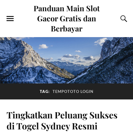
Panduan Main Slot
Gacor Gratis dan
Berbayar
TAG:
TEMPOTOTO LOGIN
Tingkatkan Peluang Sukses
di Togel Sydney Resmi