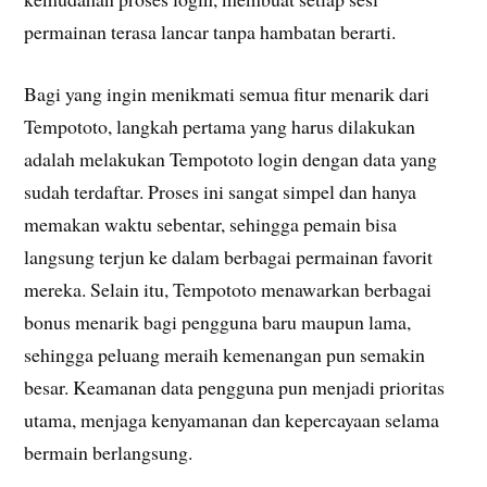
permainan terasa lancar tanpa hambatan berarti.
Bagi yang ingin menikmati semua fitur menarik dari
Tempototo, langkah pertama yang harus dilakukan
adalah melakukan Tempototo login dengan data yang
sudah terdaftar. Proses ini sangat simpel dan hanya
memakan waktu sebentar, sehingga pemain bisa
langsung terjun ke dalam berbagai permainan favorit
mereka. Selain itu, Tempototo menawarkan berbagai
bonus menarik bagi pengguna baru maupun lama,
sehingga peluang meraih kemenangan pun semakin
besar. Keamanan data pengguna pun menjadi prioritas
utama, menjaga kenyamanan dan kepercayaan selama
bermain berlangsung.