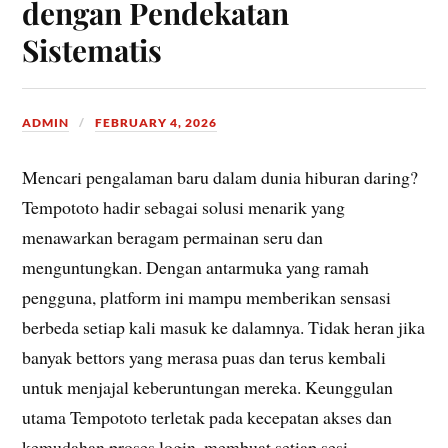
dengan Pendekatan
Sistematis
ADMIN
FEBRUARY 4, 2026
Mencari pengalaman baru dalam dunia hiburan daring?
Tempototo hadir sebagai solusi menarik yang
menawarkan beragam permainan seru dan
menguntungkan. Dengan antarmuka yang ramah
pengguna, platform ini mampu memberikan sensasi
berbeda setiap kali masuk ke dalamnya. Tidak heran jika
banyak bettors yang merasa puas dan terus kembali
untuk menjajal keberuntungan mereka. Keunggulan
utama Tempototo terletak pada kecepatan akses dan
kemudahan proses login, membuat setiap sesi