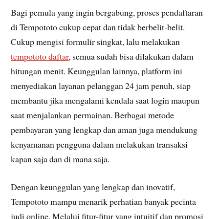
Bagi pemula yang ingin bergabung, proses pendaftaran
di Tempototo cukup cepat dan tidak berbelit-belit.
Cukup mengisi formulir singkat, lalu melakukan
tempototo daftar
, semua sudah bisa dilakukan dalam
hitungan menit. Keunggulan lainnya, platform ini
menyediakan layanan pelanggan 24 jam penuh, siap
membantu jika mengalami kendala saat login maupun
saat menjalankan permainan. Berbagai metode
pembayaran yang lengkap dan aman juga mendukung
kenyamanan pengguna dalam melakukan transaksi
kapan saja dan di mana saja.
Dengan keunggulan yang lengkap dan inovatif,
Tempototo mampu menarik perhatian banyak pecinta
judi online. Melalui fitur-fitur yang intuitif dan promosi