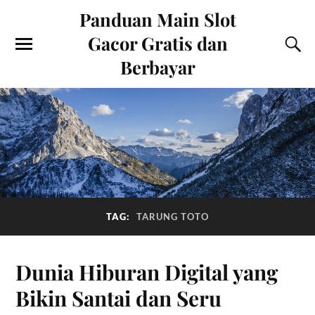
Panduan Main Slot
Gacor Gratis dan
Berbayar
TAG:
TARUNG TOTO
Dunia Hiburan Digital yang
Bikin Santai dan Seru