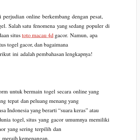
tri perjudian online berkembang dengan pesat,
el. Salah satu fenomena yang sedang populer di
daan situs
toto macau 4d
gacor. Namun, apa
us togel gacor, dan bagaimana
rikut ini adalah pembahasan lengkapnya!
form untuk bermain togel secara online yang
ang tepat dan peluang menang yang
asa Indonesia yang berarti “suara keras” atau
 dunia togel, situs yang gacor umumnya memiliki
or yang sering terpilih dan
k meraih kemenangan.