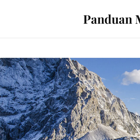
Panduan M