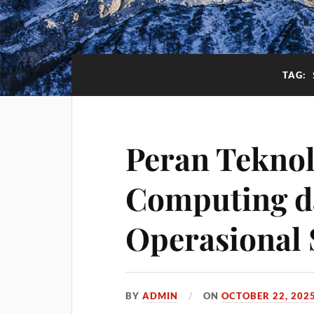
TAG:
Peran Teknol
Computing d
Operasional 
BY
ADMIN
ON
OCTOBER 22, 202