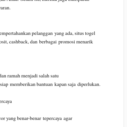
aran.
mpertahankan pelanggan yang ada, situs togel
sit, cashback, dan berbagai promosi menarik
an ramah menjadi salah satu
 siap memberikan bantuan kapan saja diperlukan.
ercaya
cor yang benar-benar tepercaya agar