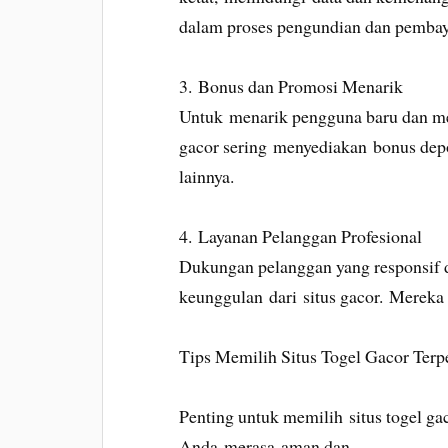
dalam proses pengundian dan pembay
3. Bonus dan Promosi Menarik
Untuk menarik pengguna baru dan me
gacor sering menyediakan bonus depo
lainnya.
4. Layanan Pelanggan Profesional
Dukungan pelanggan yang responsif d
keunggulan dari situs gacor. Mereka
Tips Memilih Situs Togel Gacor Terp
Penting untuk memilih situs togel ga
Anda merasa aman dan