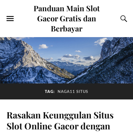
Panduan Main Slot
Gacor Gratis dan
Berbayar
TAG:
NAGA11 SITUS
Rasakan Keunggulan Situs
Slot Online Gacor dengan