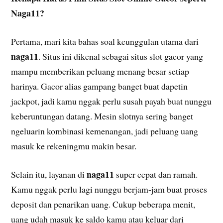
Naga11?
Pertama, mari kita bahas soal keunggulan utama dari
naga11
. Situs ini dikenal sebagai situs slot gacor yang
mampu memberikan peluang menang besar setiap
harinya. Gacor alias gampang banget buat dapetin
jackpot, jadi kamu nggak perlu susah payah buat nunggu
keberuntungan datang. Mesin slotnya sering banget
ngeluarin kombinasi kemenangan, jadi peluang uang
masuk ke rekeningmu makin besar.
naga11
Selain itu, layanan di
super cepat dan ramah.
Kamu nggak perlu lagi nunggu berjam-jam buat proses
deposit dan penarikan uang. Cukup beberapa menit,
uang udah masuk ke saldo kamu atau keluar dari