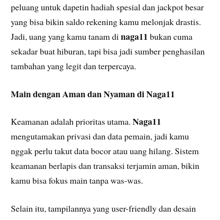
peluang untuk dapetin hadiah spesial dan jackpot besar
yang bisa bikin saldo rekening kamu melonjak drastis.
naga11
Jadi, uang yang kamu tanam di
bukan cuma
sekadar buat hiburan, tapi bisa jadi sumber penghasilan
tambahan yang legit dan terpercaya.
Main dengan Aman dan Nyaman di Naga11
Naga11
Keamanan adalah prioritas utama.
mengutamakan privasi dan data pemain, jadi kamu
nggak perlu takut data bocor atau uang hilang. Sistem
keamanan berlapis dan transaksi terjamin aman, bikin
kamu bisa fokus main tanpa was-was.
Selain itu, tampilannya yang user-friendly dan desain