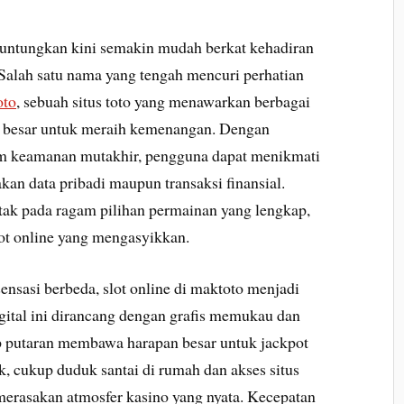
guntungkan kini semakin mudah berkat kehadiran
. Salah satu nama yang tengah mencuri perhatian
oto
, sebuah situs toto yang menawarkan berbagai
g besar untuk meraih kemenangan. Dengan
tem keamanan mutakhir, pengguna dapat menikmati
an data pribadi maupun transaksi finansial.
tak pada ragam pilihan permainan yang lengkap,
lot online yang mengasyikkan.
nsasi berbeda, slot online di maktoto menjadi
igital ini dirancang dengan grafis memukau dan
ap putaran membawa harapan besar untuk jackpot
ik, cukup duduk santai di rumah dan akses situs
erasakan atmosfer kasino yang nyata. Kecepatan