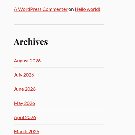
A WordPress Commenter
on
Hello world!
Archives
August 2026
July 2026
June 2026
May 2026
April 2026
March 2026