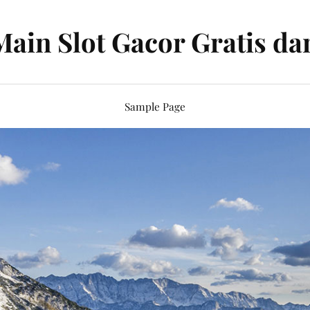
ain Slot Gacor Gratis da
Sample Page