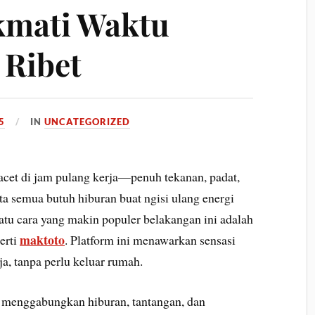
kmati Waktu
 Ribet
5
IN
UNCATEGORIZED
acet di jam pulang kerja—penuh tekanan, padat,
kita semua butuh hiburan buat ngisi ulang energi
satu cara yang makin populer belakangan ini adalah
maktoto
erti
. Platform ini menawarkan sensasi
ja, tanpa perlu keluar rumah.
g menggabungkan hiburan, tantangan, dan