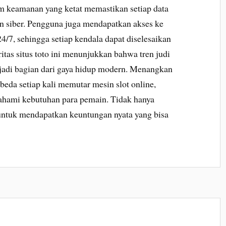
m keamanan yang ketat memastikan setiap data
an siber. Pengguna juga mendapatkan akses ke
4/7, sehingga setiap kendala dapat diselesaikan
itas situs toto ini menunjukkan bahwa tren judi
adi bagian dari gaya hidup modern. Menangkan
beda setiap kali memutar mesin slot online,
ahami kebutuhan para pemain. Tidak hanya
 untuk mendapatkan keuntungan nyata yang bisa