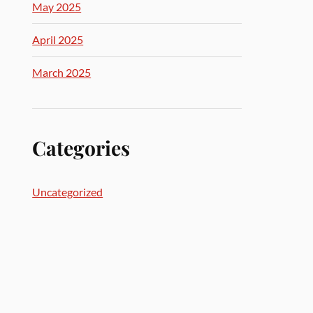
May 2025
April 2025
March 2025
Categories
Uncategorized