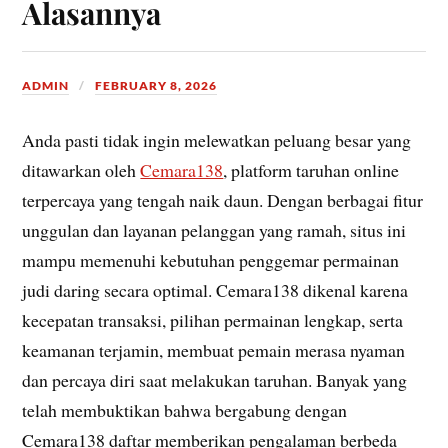
Alasannya
ADMIN
FEBRUARY 8, 2026
Anda pasti tidak ingin melewatkan peluang besar yang
ditawarkan oleh
Cemara138
, platform taruhan online
terpercaya yang tengah naik daun. Dengan berbagai fitur
unggulan dan layanan pelanggan yang ramah, situs ini
mampu memenuhi kebutuhan penggemar permainan
judi daring secara optimal. Cemara138 dikenal karena
kecepatan transaksi, pilihan permainan lengkap, serta
keamanan terjamin, membuat pemain merasa nyaman
dan percaya diri saat melakukan taruhan. Banyak yang
telah membuktikan bahwa bergabung dengan
Cemara138 daftar memberikan pengalaman berbeda