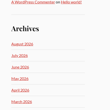
A WordPress Commenter
on
Hello world!
Archives
August 2026
July 2026
June 2026
May 2026
April 2026
March 2026