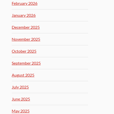
February 2026
January 2026
December 2025
November 2025
October 2025
September 2025
August 2025
July 2025
June 2025
May 2025