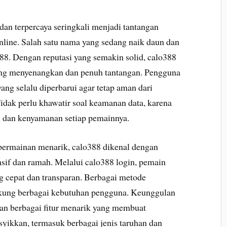
an terpercaya seringkali menjadi tantangan
online. Salah satu nama yang sedang naik daun dan
88. Dengan reputasi yang semakin solid, calo388
g menyenangkan dan penuh tantangan. Pengguna
ang selalu diperbarui agar tetap aman dari
idak perlu khawatir soal keamanan data, karena
i dan kenyamanan setiap pemainnya.
permainan menarik, calo388 dikenal dengan
sif dan ramah. Melalui calo388 login, pemain
g cepat dan transparan. Berbagai metode
kung berbagai kebutuhan pengguna. Keunggulan
kan berbagai fitur menarik yang membuat
ikkan, termasuk berbagai jenis taruhan dan