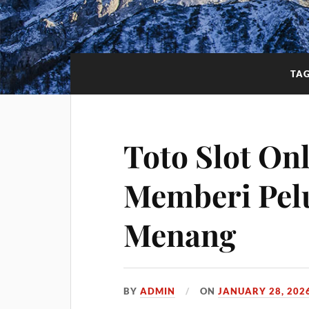
TA
Toto Slot On
Memberi Pel
Menang
BY
ADMIN
ON
JANUARY 28, 202