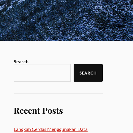
Search
SEARCH
Recent Posts
Langkah Cerdas Menggunakan Data