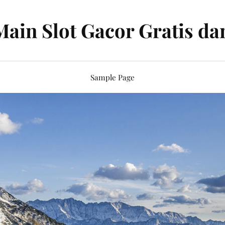
ain Slot Gacor Gratis da
Sample Page