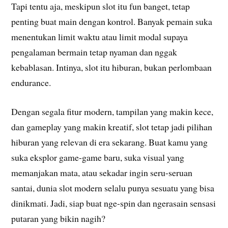
Tapi tentu aja, meskipun slot itu fun banget, tetap
penting buat main dengan kontrol. Banyak pemain suka
menentukan limit waktu atau limit modal supaya
pengalaman bermain tetap nyaman dan nggak
kebablasan. Intinya, slot itu hiburan, bukan perlombaan
endurance.
Dengan segala fitur modern, tampilan yang makin kece,
dan gameplay yang makin kreatif, slot tetap jadi pilihan
hiburan yang relevan di era sekarang. Buat kamu yang
suka eksplor game-game baru, suka visual yang
memanjakan mata, atau sekadar ingin seru-seruan
santai, dunia slot modern selalu punya sesuatu yang bisa
dinikmati. Jadi, siap buat nge-spin dan ngerasain sensasi
putaran yang bikin nagih?