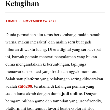
Ketagihan
ADMIN
NOVEMBER 24, 2025
Dunia permainan slot terus berkembang, makin penuh
warna, makin interaktif, dan makin seru buat jadi
hiburan di waktu luang. Di era digital yang serba cepat
ini, banyak pemain mencari pengalaman yang bukan
cuma mengandalkan keberuntungan, tapi juga
menawarkan sensasi yang fresh dan nggak monoton.
Salah satu platform yang belakangan sering dibicarakan
calo288
adalah
, terutama di kalangan pemain yang
judi online
sudah lama akrab dengan dunia
. Dengan
beragam pilihan game dan tampilan yang user-friendly,
platform ini jadi tempat favorit buat eksplorasi slot