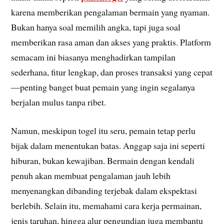
karena memberikan pengalaman bermain yang nyaman.
Bukan hanya soal memilih angka, tapi juga soal
memberikan rasa aman dan akses yang praktis. Platform
semacam ini biasanya menghadirkan tampilan
sederhana, fitur lengkap, dan proses transaksi yang cepat
—penting banget buat pemain yang ingin segalanya
berjalan mulus tanpa ribet.
Namun, meskipun togel itu seru, pemain tetap perlu
bijak dalam menentukan batas. Anggap saja ini seperti
hiburan, bukan kewajiban. Bermain dengan kendali
penuh akan membuat pengalaman jauh lebih
menyenangkan dibanding terjebak dalam ekspektasi
berlebih. Selain itu, memahami cara kerja permainan,
jenis taruhan, hingga alur pengundian juga membantu