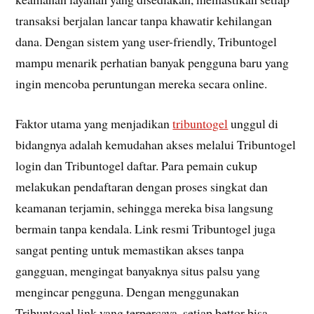
transaksi berjalan lancar tanpa khawatir kehilangan
dana. Dengan sistem yang user-friendly, Tribuntogel
mampu menarik perhatian banyak pengguna baru yang
ingin mencoba peruntungan mereka secara online.
Faktor utama yang menjadikan
tribuntogel
unggul di
bidangnya adalah kemudahan akses melalui Tribuntogel
login dan Tribuntogel daftar. Para pemain cukup
melakukan pendaftaran dengan proses singkat dan
keamanan terjamin, sehingga mereka bisa langsung
bermain tanpa kendala. Link resmi Tribuntogel juga
sangat penting untuk memastikan akses tanpa
gangguan, mengingat banyaknya situs palsu yang
mengincar pengguna. Dengan menggunakan
Tribuntogel link yang terpercaya, setiap bettor bisa