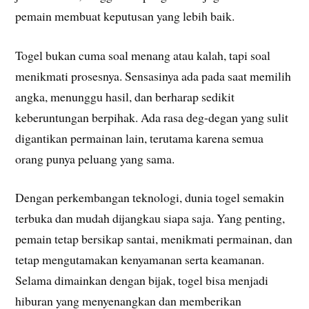
pemain membuat keputusan yang lebih baik.
Togel bukan cuma soal menang atau kalah, tapi soal
menikmati prosesnya. Sensasinya ada pada saat memilih
angka, menunggu hasil, dan berharap sedikit
keberuntungan berpihak. Ada rasa deg-degan yang sulit
digantikan permainan lain, terutama karena semua
orang punya peluang yang sama.
Dengan perkembangan teknologi, dunia togel semakin
terbuka dan mudah dijangkau siapa saja. Yang penting,
pemain tetap bersikap santai, menikmati permainan, dan
tetap mengutamakan kenyamanan serta keamanan.
Selama dimainkan dengan bijak, togel bisa menjadi
hiburan yang menyenangkan dan memberikan