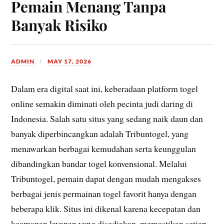
Pemain Menang Tanpa
Banyak Risiko
ADMIN
MAY 17, 2026
Dalam era digital saat ini, keberadaan platform togel
online semakin diminati oleh pecinta judi daring di
Indonesia. Salah satu situs yang sedang naik daun dan
banyak diperbincangkan adalah Tribuntogel, yang
menawarkan berbagai kemudahan serta keunggulan
dibandingkan bandar togel konvensional. Melalui
Tribuntogel, pemain dapat dengan mudah mengakses
berbagai jenis permainan togel favorit hanya dengan
beberapa klik. Situs ini dikenal karena kecepatan dan
keamanan layanan yang disediakan, memastikan setiap