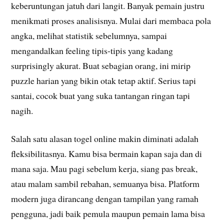
keberuntungan jatuh dari langit. Banyak pemain justru
menikmati proses analisisnya. Mulai dari membaca pola
angka, melihat statistik sebelumnya, sampai
mengandalkan feeling tipis-tipis yang kadang
surprisingly akurat. Buat sebagian orang, ini mirip
puzzle harian yang bikin otak tetap aktif. Serius tapi
santai, cocok buat yang suka tantangan ringan tapi
nagih.
Salah satu alasan togel online makin diminati adalah
fleksibilitasnya. Kamu bisa bermain kapan saja dan di
mana saja. Mau pagi sebelum kerja, siang pas break,
atau malam sambil rebahan, semuanya bisa. Platform
modern juga dirancang dengan tampilan yang ramah
pengguna, jadi baik pemula maupun pemain lama bisa