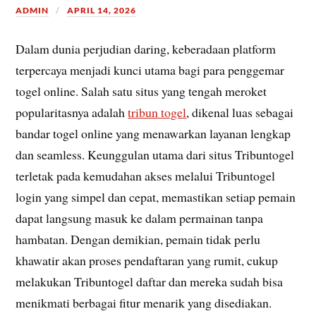
ADMIN
APRIL 14, 2026
Dalam dunia perjudian daring, keberadaan platform
terpercaya menjadi kunci utama bagi para penggemar
togel online. Salah satu situs yang tengah meroket
popularitasnya adalah
tribun togel
, dikenal luas sebagai
bandar togel online yang menawarkan layanan lengkap
dan seamless. Keunggulan utama dari situs Tribuntogel
terletak pada kemudahan akses melalui Tribuntogel
login yang simpel dan cepat, memastikan setiap pemain
dapat langsung masuk ke dalam permainan tanpa
hambatan. Dengan demikian, pemain tidak perlu
khawatir akan proses pendaftaran yang rumit, cukup
melakukan Tribuntogel daftar dan mereka sudah bisa
menikmati berbagai fitur menarik yang disediakan.