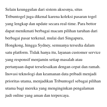
Selain keunggulan dari sistem aksesnya, situs
Tribuntogel juga dikenal karena koleksi pasaran togel
yang lengkap dan update secara real-time. Para bettor
dapat menikmati berbagai macam pilihan taruhan dari
berbagai pasar terkenal, mulai dari Singapura,
Hongkong, hingga Sydney, semuanya tersedia dalam
satu platform. Tidak hanya itu, layanan customer service
yang responsif menjamin setiap masalah atau
pertanyaan dapat terselesaikan dengan cepat dan ramah.
Inovasi teknologi dan keamanan data pribadi menjadi
prioritas utama, menjadikan Tribuntogel sebagai pilihan
utama bagi mereka yang menginginkan pengalaman
judi online yang aman dan terpercaya.