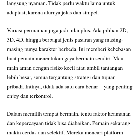
langsung nyaman. Tidak perlu waktu lama untuk
adaptasi, karena alurnya jelas dan simpel.
Variasi permainan juga jadi nilai plus. Ada pilihan 2D,
3D, 4D, hingga berbagai jenis pasaran yang masing-
masing punya karakter berbeda. Ini memberi kebebasan
buat pemain menentukan gaya bermain sendiri. Mau
main aman dengan risiko kecil atau ambil tantangan
lebih besar, semua tergantung strategi dan tujuan
pribadi. Intinya, tidak ada satu cara benar—yang penting
enjoy dan terkontrol.
Dalam memilih tempat bermain, tentu faktor keamanan
dan kepercayaan tidak bisa diabaikan. Pemain sekarang
makin cerdas dan selektif. Mereka mencari platform