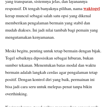
yang transparan, sistemnya jelas, dan layanannya
waktogel
responsif. Di tengah banyaknya pilihan, nama
kerap muncul sebagai salah satu opsi yang dikenal
memberikan pengalaman bermain yang stabil dan
mudah diakses. Ini jadi nilai tambah bagi pemain yang
mengutamakan kenyamanan.
Meski begitu, penting untuk tetap bermain dengan bijak.
Togel sebaiknya diposisikan sebagai hiburan, bukan
sumber tekanan. Menentukan batas modal dan waktu
bermain adalah langkah cerdas agar pengalaman tetap
positif. Dengan kontrol diri yang baik, permainan ini
bisa jadi cara seru untuk melepas penat tanpa bikin
overthinking.