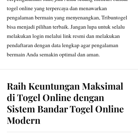
togel online yang terpercaya dan menawarkan
pengalaman bermain yang menyenangkan, Tribuntogel
bisa menjadi pilihan terbaik. Jangan lupa untuk selalu
melakukan login melalui link resmi dan melakukan
pendaftaran dengan data lengkap agar pengalaman
bermain Anda semakin optimal dan aman.
Raih Keuntungan Maksimal
di Togel Online dengan
Sistem Bandar Togel Online
Modern