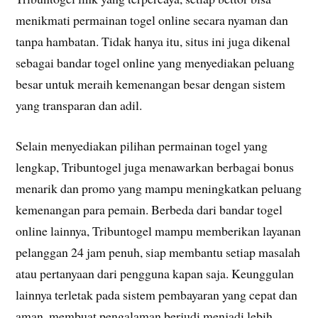
menikmati permainan togel online secara nyaman dan
tanpa hambatan. Tidak hanya itu, situs ini juga dikenal
sebagai bandar togel online yang menyediakan peluang
besar untuk meraih kemenangan besar dengan sistem
yang transparan dan adil.
Selain menyediakan pilihan permainan togel yang
lengkap, Tribuntogel juga menawarkan berbagai bonus
menarik dan promo yang mampu meningkatkan peluang
kemenangan para pemain. Berbeda dari bandar togel
online lainnya, Tribuntogel mampu memberikan layanan
pelanggan 24 jam penuh, siap membantu setiap masalah
atau pertanyaan dari pengguna kapan saja. Keunggulan
lainnya terletak pada sistem pembayaran yang cepat dan
aman, membuat pengalaman berjudi menjadi lebih