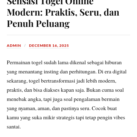
Sensasi Togel Online
Modern: Praktis, Seru, dan
Penuh Peluang
ADMIN
DECEMBER 16, 2025
Permainan togel sudah lama dikenal sebagai hiburan
yang menantang insting dan perhitungan. Di era digital
sekarang, togel bertransformasi jadi lebih modern,
praktis, dan bisa diakses kapan saja. Bukan cuma soal
menebak angka, tapi juga soal pengalaman bermain
yang nyaman, aman, dan pastinya seru. Cocok buat
kamu yang suka mikir strategis tapi tetap pengin vibes
santai.