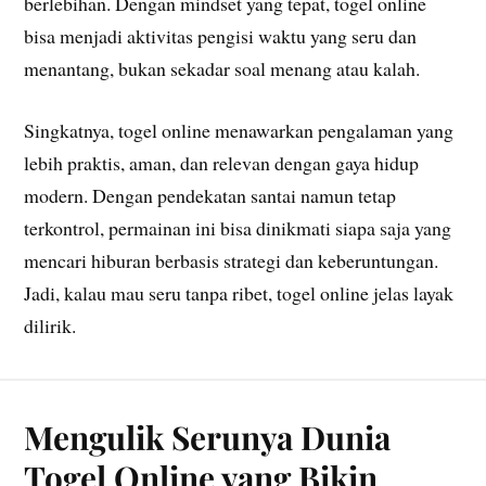
berlebihan. Dengan mindset yang tepat, togel online
bisa menjadi aktivitas pengisi waktu yang seru dan
menantang, bukan sekadar soal menang atau kalah.
Singkatnya, togel online menawarkan pengalaman yang
lebih praktis, aman, dan relevan dengan gaya hidup
modern. Dengan pendekatan santai namun tetap
terkontrol, permainan ini bisa dinikmati siapa saja yang
mencari hiburan berbasis strategi dan keberuntungan.
Jadi, kalau mau seru tanpa ribet, togel online jelas layak
dilirik.
Mengulik Serunya Dunia
Togel Online yang Bikin