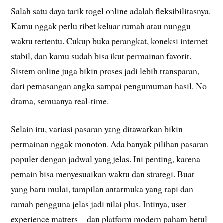
Salah satu daya tarik togel online adalah fleksibilitasnya.
Kamu nggak perlu ribet keluar rumah atau nunggu
waktu tertentu. Cukup buka perangkat, koneksi internet
stabil, dan kamu sudah bisa ikut permainan favorit.
Sistem online juga bikin proses jadi lebih transparan,
dari pemasangan angka sampai pengumuman hasil. No
drama, semuanya real-time.
Selain itu, variasi pasaran yang ditawarkan bikin
permainan nggak monoton. Ada banyak pilihan pasaran
populer dengan jadwal yang jelas. Ini penting, karena
pemain bisa menyesuaikan waktu dan strategi. Buat
yang baru mulai, tampilan antarmuka yang rapi dan
ramah pengguna jelas jadi nilai plus. Intinya, user
experience matters—dan platform modern paham betul