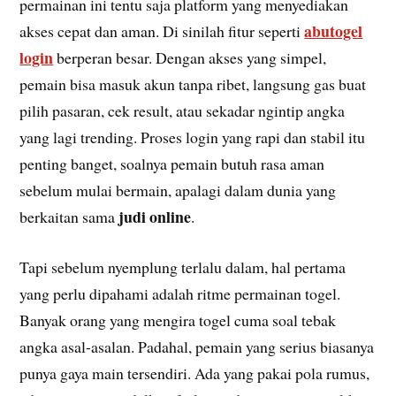
permainan ini tentu saja platform yang menyediakan
abutogel
akses cepat dan aman. Di sinilah fitur seperti
login
berperan besar. Dengan akses yang simpel,
pemain bisa masuk akun tanpa ribet, langsung gas buat
pilih pasaran, cek result, atau sekadar ngintip angka
yang lagi trending. Proses login yang rapi dan stabil itu
penting banget, soalnya pemain butuh rasa aman
sebelum mulai bermain, apalagi dalam dunia yang
judi online
berkaitan sama
.
Tapi sebelum nyemplung terlalu dalam, hal pertama
yang perlu dipahami adalah ritme permainan togel.
Banyak orang yang mengira togel cuma soal tebak
angka asal-asalan. Padahal, pemain yang serius biasanya
punya gaya main tersendiri. Ada yang pakai pola rumus,