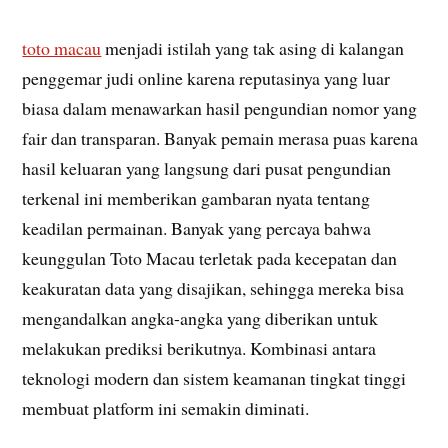
toto macau
menjadi istilah yang tak asing di kalangan
penggemar judi online karena reputasinya yang luar
biasa dalam menawarkan hasil pengundian nomor yang
fair dan transparan. Banyak pemain merasa puas karena
hasil keluaran yang langsung dari pusat pengundian
terkenal ini memberikan gambaran nyata tentang
keadilan permainan. Banyak yang percaya bahwa
keunggulan Toto Macau terletak pada kecepatan dan
keakuratan data yang disajikan, sehingga mereka bisa
mengandalkan angka-angka yang diberikan untuk
melakukan prediksi berikutnya. Kombinasi antara
teknologi modern dan sistem keamanan tingkat tinggi
membuat platform ini semakin diminati.